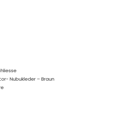
hliesse
tor- Nubukleder – Braun
re