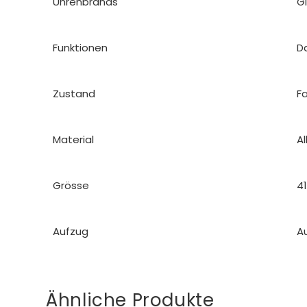
Uhrenbrands
G
Funktionen
D
Zustand
F
Material
Al
Grösse
4
Aufzug
A
Ähnliche Produkte