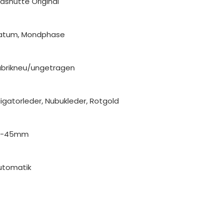
lashütte Original
atum, Mondphase
abrikneu/ungetragen
ligatorleder, Nubukleder, Rotgold
1-45mm
utomatik