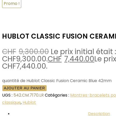
Promo !
HUBLOT CLASSIC FUSION CERAM
CHF
9,300.00
Le prix initial était :
CHF9,300.00.
CHF
7,440.00
Le pri
CHF7,440.00.
quantité de Hublot Classic Fusion Ceramic Blue 42mm
AJOUTER AU PANIER
UGS :
542.CM.7170.LR
Catégories :
Montres-bracelets p
classique
,
Hublot
Description