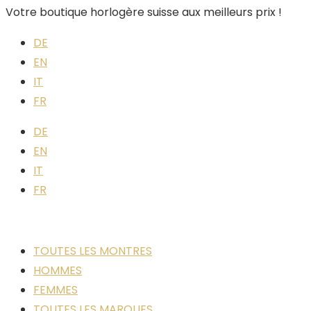
Votre boutique horlogère suisse aux meilleurs prix !
DE
EN
IT
FR
DE
EN
IT
FR
TOUTES LES MONTRES
HOMMES
FEMMES
TOUTES LES MARQUES