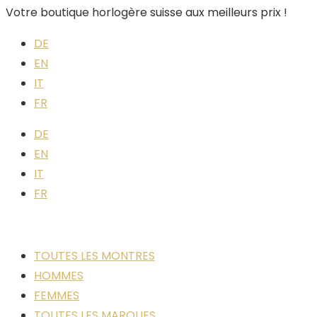
Votre boutique horlogère suisse aux meilleurs prix !
DE
EN
IT
FR
DE
EN
IT
FR
TOUTES LES MONTRES
HOMMES
FEMMES
TOUTES LES MARQUES