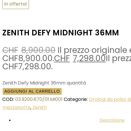
In offerta!
ZENITH DEFY MIDNIGHT 36MM
CHF
8,900.00
Il prezzo originale 
CHF8,900.00.
CHF
7,298.00
Il pre
CHF7,298.00.
Zenith Defy Midnight 36mm quantità
AGGIUNGI AL CARRELLO
COD:
03.9200.670/01.MI001
Categorie:
Orologi da polso 
mezzanotte
,
Zenith
Descrizione