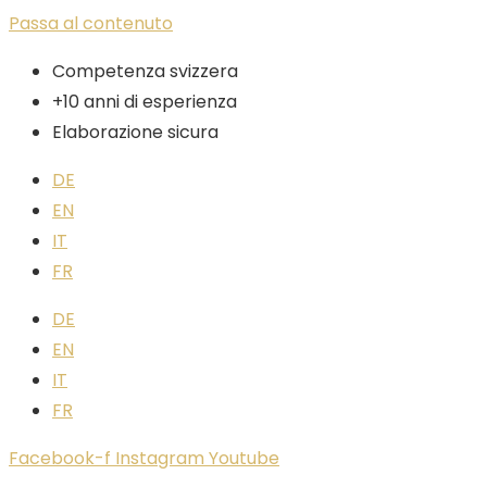
Passa al contenuto
Competenza svizzera
+10 anni di esperienza
Elaborazione sicura
DE
EN
IT
FR
DE
EN
IT
FR
Facebook-f
Instagram
Youtube