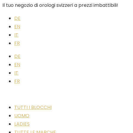
Il tuo negozio di orologi svizzeri a prezzi imbattibili!
DE
EN
IT
FR
DE
EN
IT
FR
TUTTI I BLOCCHI
UOMO
LADIES
TUTTE LE MARCHE