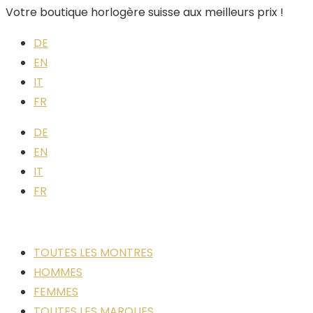
Votre boutique horlogère suisse aux meilleurs prix !
DE
EN
IT
FR
DE
EN
IT
FR
TOUTES LES MONTRES
HOMMES
FEMMES
TOUTES LES MARQUES