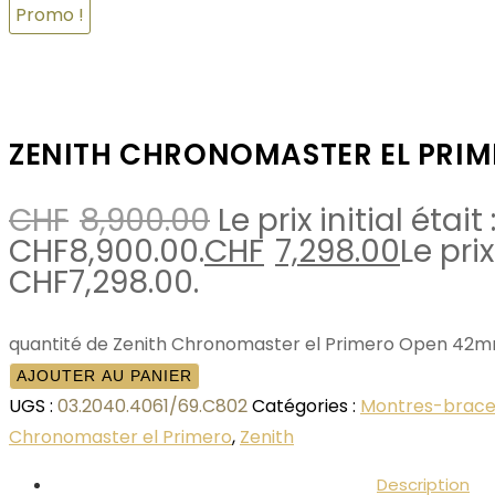
Promo !
ZENITH CHRONOMASTER EL PRI
CHF
8,900.00
Le prix initial était 
CHF8,900.00.
CHF
7,298.00
Le prix
CHF7,298.00.
quantité de Zenith Chronomaster el Primero Open 42
AJOUTER AU PANIER
UGS :
03.2040.4061/69.C802
Catégories :
Montres-brace
Chronomaster el Primero
,
Zenith
Description