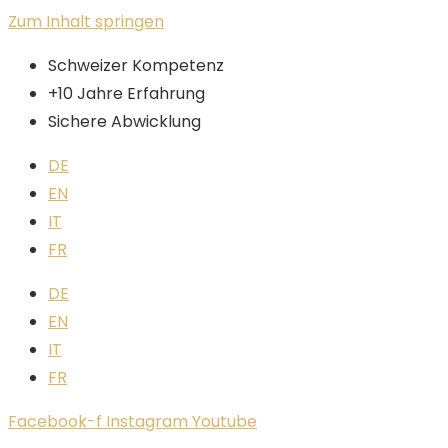
Zum Inhalt springen
Schweizer Kompetenz
+10 Jahre Erfahrung
Sichere Abwicklung
DE
EN
IT
FR
DE
EN
IT
FR
Facebook-f
Instagram
Youtube