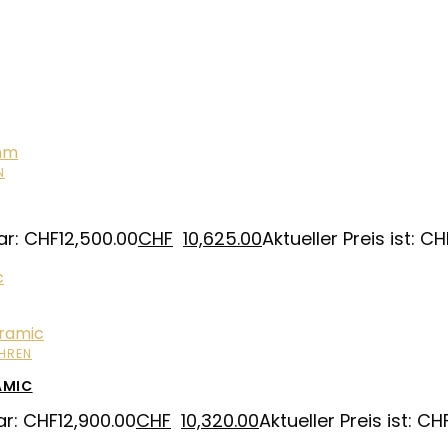
N
ar: CHF12,500.00
CHF
10,625.00
Aktueller Preis ist: C
HREN
AMIC
ar: CHF12,900.00
CHF
10,320.00
Aktueller Preis ist: CH