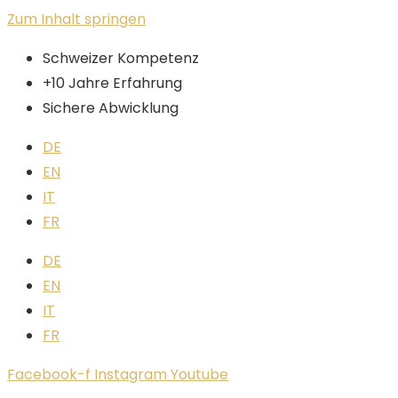
Zum Inhalt springen
Schweizer Kompetenz
+10 Jahre Erfahrung
Sichere Abwicklung
DE
EN
IT
FR
DE
EN
IT
FR
Facebook-f
Instagram
Youtube