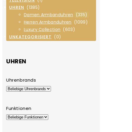
UHREN
(1385)
Damen Armbanduhren
(335)
Herren Armbanduhren
(1099)
Luxury Collection
(603)
UNKATEGORISIERT
(0)
UHREN
Uhrenbrands
Funktionen