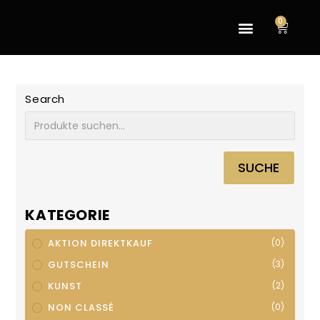
0
Search
SUCHE
KATEGORIE
AKTION DIREKTKAUF
(0)
GUTSCHEIN
(3)
KUNST
(2)
NON CLASSÉ
(0)