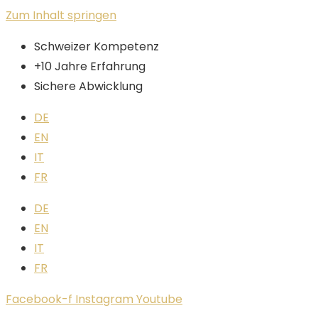
Zum Inhalt springen
Schweizer Kompetenz
+10 Jahre Erfahrung
Sichere Abwicklung
DE
EN
IT
FR
DE
EN
IT
FR
Facebook-f
Instagram
Youtube