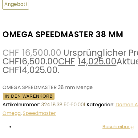
Angebot!
OMEGA SPEEDMASTER 38 MM
CHF
16,500.00
Ursprünglicher Pr
CHF16,500.00
CHF
14,025.00
Aktue
CHF14,025.00.
OMEGA SPEEDMASTER 38 mm Menge
IN DEN WARENKORB
Artikelnummer:
324.18.38.50.60.001
Kategorien:
Damen A
Omega
,
Speedmaster
Beschreibung