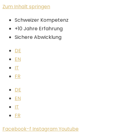
Zum Inhalt springen
Schweizer Kompetenz
+10 Jahre Erfahrung
Sichere Abwicklung
DE
EN
IT
FR
DE
EN
IT
FR
Facebook-f
Instagram
Youtube