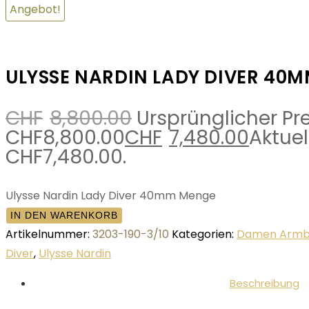
Angebot!
ULYSSE NARDIN LADY DIVER 40
CHF
8,800.00
Ursprünglicher Pre
CHF8,800.00
CHF
7,480.00
Aktuell
CHF7,480.00.
Ulysse Nardin Lady Diver 40mm Menge
IN DEN WARENKORB
Artikelnummer:
3203-190-3/10
Kategorien:
Damen Armb
Diver
,
Ulysse Nardin
Beschreibung