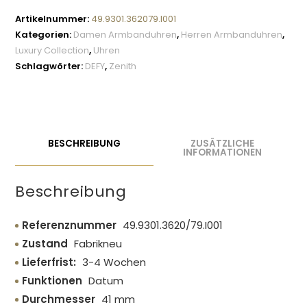
Artikelnummer:
49.9301.362079.I001
Kategorien:
Damen Armbanduhren
,
Herren Armbanduhren
,
Luxury Collection
,
Uhren
Schlagwörter:
DEFY
,
Zenith
BESCHREIBUNG
ZUSÄTZLICHE
INFORMATIONEN
Beschreibung
Referenznummer
49.9301.3620/79.I001
Zustand
Fabrikneu
Lieferfrist:
3-4 Wochen
Funktionen
Datum
Durchmesser
41 mm