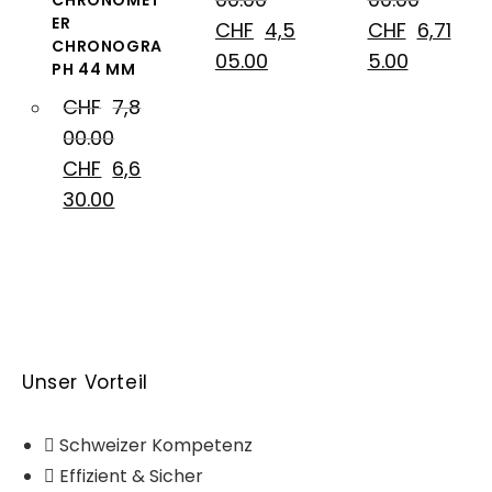
CHRONOMET
ER
CHF
4,5
CHF
6,71
CHRONOGRA
05.00
5.00
PH 44 MM
CHF
7,8
00.00
CHF
6,6
30.00
Unser Vorteil
Schweizer Kompetenz
Effizient & Sicher