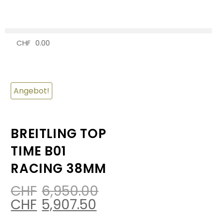
CHF
0.00
0
Angebot!
BREITLING TOP
TIME B01
RACING 38MM
CHF
6,950.00
CHF
5,907.50