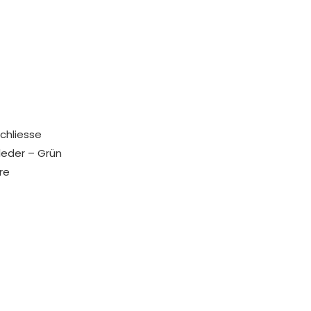
chliesse
leder – Grün
re