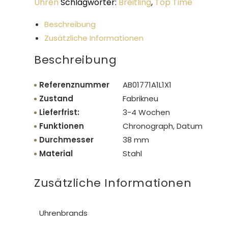
Uhren
Schlagwörter:
Breitling
,
Top Time
Beschreibung
Zusätzliche Informationen
Beschreibung
Referenznummer
AB01771A1L1X1
Zustand
Fabrikneu
Lieferfrist:
3-4 Wochen
Funktionen
Chronograph, Datum
Durchmesser
38 mm
Material
Stahl
Zusätzliche Informationen
Uhrenbrands