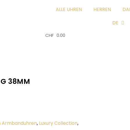
ALLE UHREN
HERREN
DA
DE
CHF
0.00
0
ING 38MM
n Armbanduhren
,
Luxury Collection
,