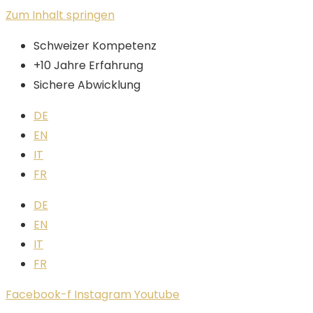
Zum Inhalt springen
Schweizer Kompetenz
+10 Jahre Erfahrung
Sichere Abwicklung
DE
EN
IT
FR
DE
EN
IT
FR
Facebook-f
Instagram
Youtube