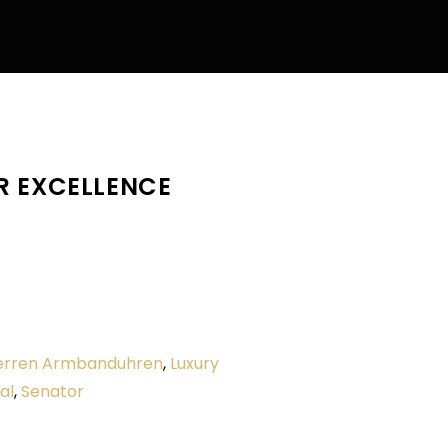
R EXCELLENCE
erren Armbanduhren
,
Luxury
al
,
Senator