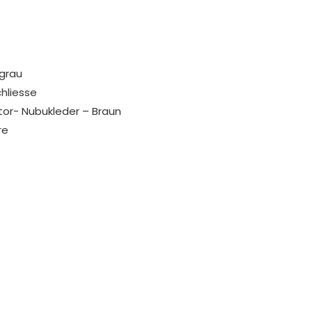
rgrau
hliesse
tor- Nubukleder – Braun
re