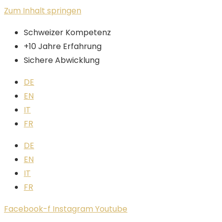
Zum Inhalt springen
Schweizer Kompetenz
+10 Jahre Erfahrung
Sichere Abwicklung
DE
EN
IT
FR
DE
EN
IT
FR
Facebook-f
Instagram
Youtube