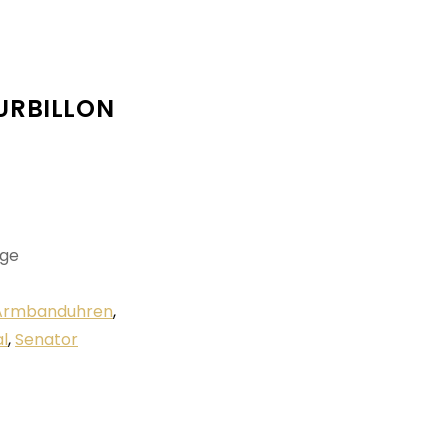
URBILLON
ge
Armbanduhren
,
al
,
Senator