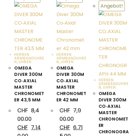
Angebot!
HERREN
HERREN
ARMBANDUHRE
ARMBANDUHRE
N
,
UHREN
N
,
UHREN
OMEGA
OMEGA
DIVER 300M
DIVER 300M
HERREN
CO‑AXIAL
CO‑AXIAL
ARMBANDUHRE
MASTER
MASTER
N
,
UHREN
CHRONOMET
CHRONOMET
OMEGA
ER 43,5 MM
ER 42 MM
DIVER 300M
CO‑AXIAL
CHF
8,4
CHF
7,9
MASTER
00.00
00.00
CHRONOMET
ER
CHF
7,14
CHF
6,71
CHRONOGRA
0.00
5.00