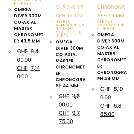
N
,
UHREN
OMEGA
DIVER 300M
HERREN
HERREN
CO‑AXIAL
ARMBANDUHRE
ARMBANDUHRE
MASTER
N
,
LUXURY
N
,
UHREN
COLLECTION
,
CHRONOMET
OMEGA
UHREN
ER 43,5 MM
DIVER 300M
OMEGA
CO‑AXIAL
DIVER 300M
CHF
8,4
MASTER
CO‑AXIAL
00.00
CHRONOMET
MASTER
ER
CHRONOMET
CHF
7,14
CHRONOGRA
ER
0.00
PH 44 MM
CHRONOGRA
PH 44 MM
CHF
8,10
CHF
11,5
0.00
00.00
CHF
6,8
CHF
9,7
85.00
75.00