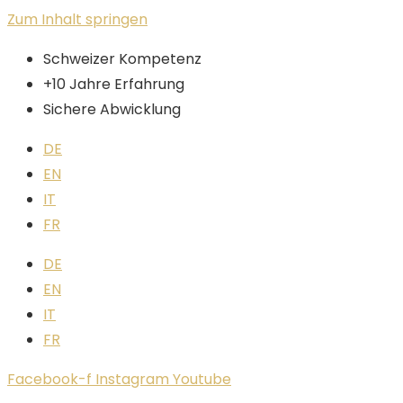
Zum Inhalt springen
Schweizer Kompetenz
+10 Jahre Erfahrung
Sichere Abwicklung
DE
EN
IT
FR
DE
EN
IT
FR
Facebook-f
Instagram
Youtube