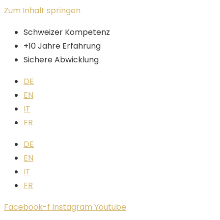
Zum Inhalt springen
Schweizer Kompetenz
+10 Jahre Erfahrung
Sichere Abwicklung
DE
EN
IT
FR
DE
EN
IT
FR
Facebook-f
Instagram
Youtube