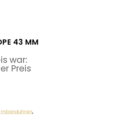
PE 43 MM
is war:
er Preis
Armbanduhren
,