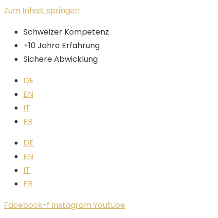
Zum Inhalt springen
Schweizer Kompetenz
+10 Jahre Erfahrung
Sichere Abwicklung
DE
EN
IT
FR
DE
EN
IT
FR
Facebook-f
Instagram
Youtube