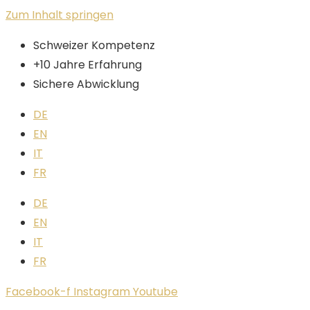
Zum Inhalt springen
Schweizer Kompetenz
+10 Jahre Erfahrung
Sichere Abwicklung
DE
EN
IT
FR
DE
EN
IT
FR
Facebook-f
Instagram
Youtube