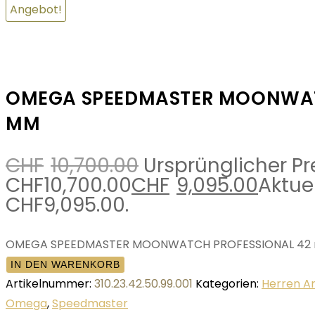
Angebot!
OMEGA SPEEDMASTER MOONWAT
MM
CHF
10,700.00
Ursprünglicher Pr
CHF10,700.00
CHF
9,095.00
Aktuel
CHF9,095.00.
OMEGA SPEEDMASTER MOONWATCH PROFESSIONAL 42
IN DEN WARENKORB
Artikelnummer:
310.23.42.50.99.001
Kategorien:
Herren A
Omega
,
Speedmaster